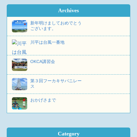
Archives
新年明けましておめでとう
ございます。
川平は台風一番地
OKCA講習会
第３回フーカキサバニレー
ス
おかげさまで
Category