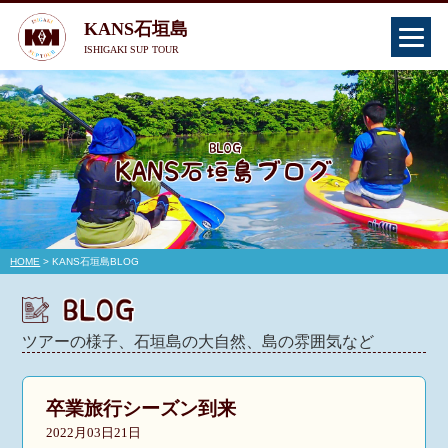
KANS石垣島
ISHIGAKI SUP TOUR
HOME
> KANS石垣島BLOG
ツアーの様子、石垣島の大自然、島の雰囲気など
卒業旅行シーズン到来
2022月03日21日