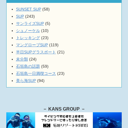
SUNSET SUP
(58)
SUP
(243)
サンライズSUP
(5)
シュノーケル
(10)
トレッキング
(23)
マングローブSUP
(119)
半日SUPグラスボート
(21)
未分類
(24)
石垣島の話題
(59)
石垣島一日満喫コース
(23)
美ら海SUP
(94)
－ KANS GROUP －