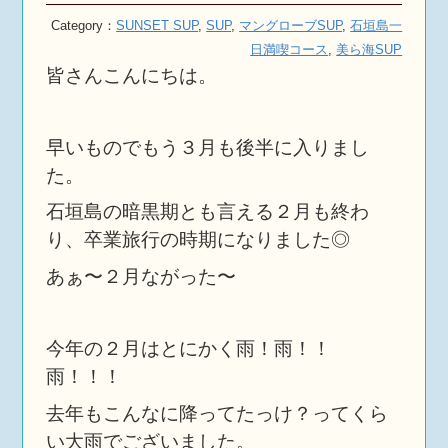
Category：
SUNSET SUP
,
SUP
,
マングローブSUP
,
石垣島一
日満喫コース
,
美ら海SUP
皆さんこんにちは。
早いものでもう３月も後半に入りまし
た。
石垣島の暗黒期とも言える２月も終わ
り、卒業旅行の時期になりました◎
あぁ〜２月ながった〜
今年の２月はとにかく雨！雨！！
雨！！！
去年もこんなに降ってたっけ？ってくら
い大雨でございました。