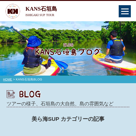
KANS石垣島
ISHIGAKI SUP TOUR
HOME
> KANS石垣島BLOG
ツアーの様子、石垣島の大自然、島の雰囲気など
美ら海SUP カテゴリーの記事