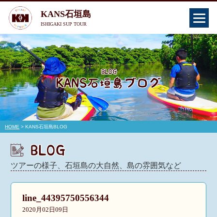
KANS石垣島
ISHIGAKI SUP TOUR
HOME
> KANS石垣島BLOG
ツアーの様子、石垣島の大自然、島の雰囲気など
line_44395750556344
2020月02日09日