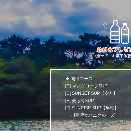
★ 開催コース
[C] マングローブSUP
[D] SUNSET SUP【夕方】
[E] 美ら海SUP
[F] SUNRISE SUP【早朝】
→ 川平湾サバニクルーズ