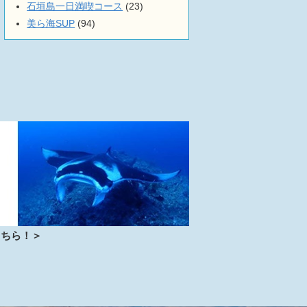
石垣島一日満喫コース
(23)
美ら海SUP
(94)
こちら！＞