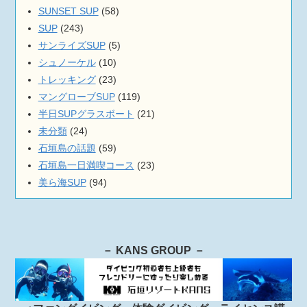
SUNSET SUP
(58)
SUP
(243)
サンライズSUP
(5)
シュノーケル
(10)
トレッキング
(23)
マングローブSUP
(119)
半日SUPグラスボート
(21)
未分類
(24)
石垣島の話題
(59)
石垣島一日満喫コース
(23)
美ら海SUP
(94)
－ KANS GROUP －