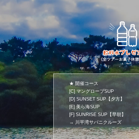
★ 開催コース
[C] マングローブSUP
[D] SUNSET SUP【夕方】
[E] 美ら海SUP
[F] SUNRISE SUP【早朝】
→ 川平湾サバニクルーズ