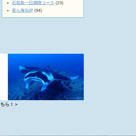
石垣島一日満喫コース
(23)
美ら海SUP
(94)
こちら！＞