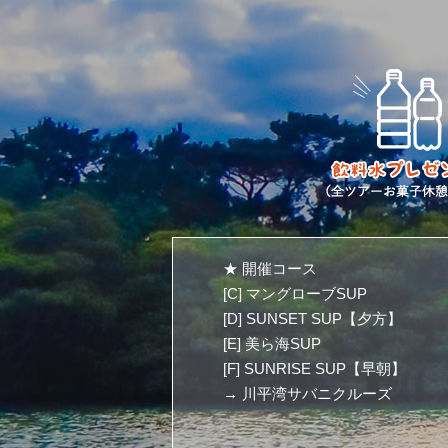
★ 開催コース
[C] マングローブSUP
[D] SUNSET SUP【夕方】
[E] 美ら海SUP
[F] SUNRISE SUP【早朝】
→ 川平湾サバニクルーズ