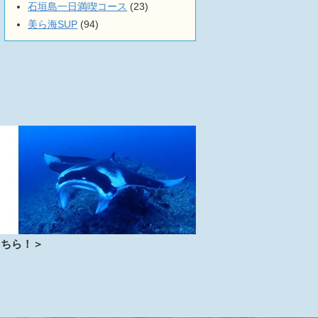
石垣島一日満喫コース
(23)
美ら海SUP
(94)
こちら！＞