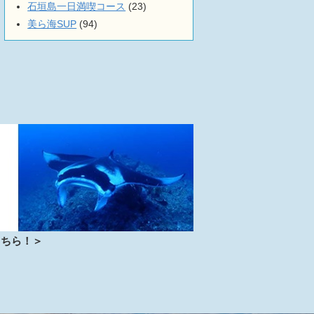
石垣島一日満喫コース
(23)
美ら海SUP
(94)
こちら！＞