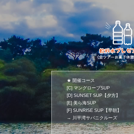
★ 開催コース
[C] マングローブSUP
[D] SUNSET SUP【夕方】
[E] 美ら海SUP
[F] SUNRISE SUP【早朝】
→ 川平湾サバニクルーズ