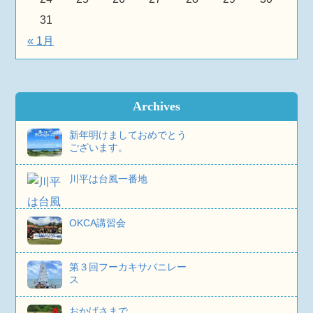
31
« 1月
Archives
新年明けましておめでとう
ございます。
川平は台風一番地
OKCA講習会
第３回フーカキサバニレー
ス
おかげさまで