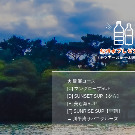
★ 開催コース
[C] マングローブSUP
[D] SUNSET SUP【夕方】
[E] 美ら海SUP
[F] SUNRISE SUP【早朝】
→ 川平湾サバニクルーズ