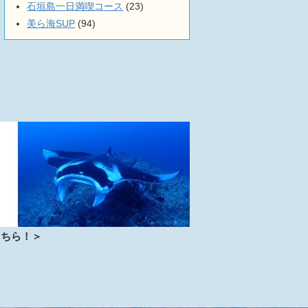
石垣島一日満喫コース
(23)
美ら海SUP
(94)
こちら！＞