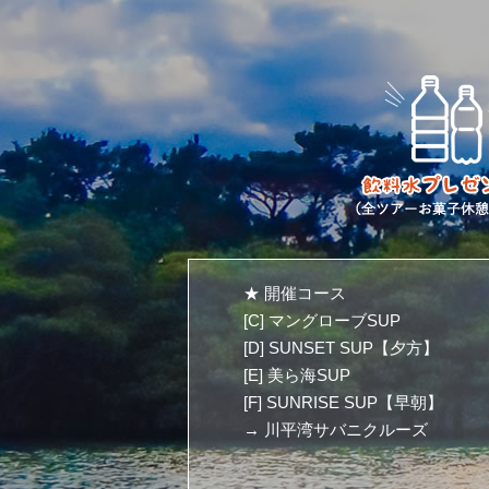
★ 開催コース
[C] マングローブSUP
[D] SUNSET SUP【夕方】
[E] 美ら海SUP
[F] SUNRISE SUP【早朝】
→ 川平湾サバニクルーズ