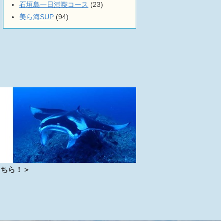
石垣島一日満喫コース
(23)
美ら海SUP
(94)
こちら！＞