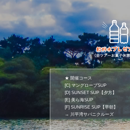
★ 開催コース
[C] マングローブSUP
[D] SUNSET SUP【夕方】
[E] 美ら海SUP
[F] SUNRISE SUP【早朝】
→ 川平湾サバニクルーズ