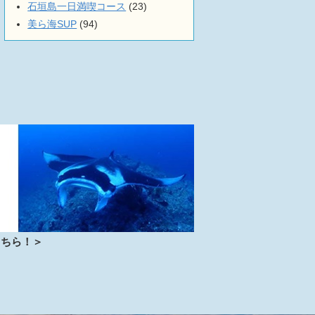
石垣島一日満喫コース
(23)
美ら海SUP
(94)
こちら！＞