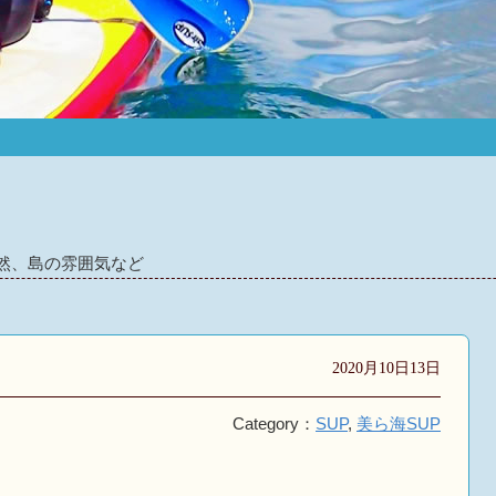
然、島の雰囲気など
2020月10日13日
Category：
SUP
,
美ら海SUP