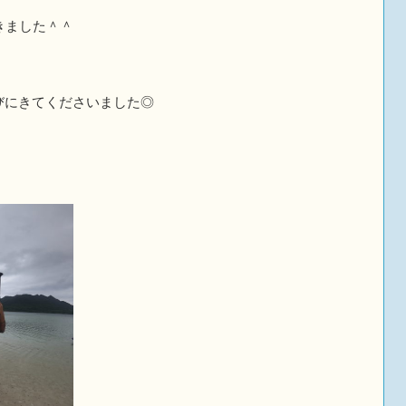
きました＾＾
びにきてくださいました◎
！