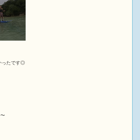
かったです◎
ら〜