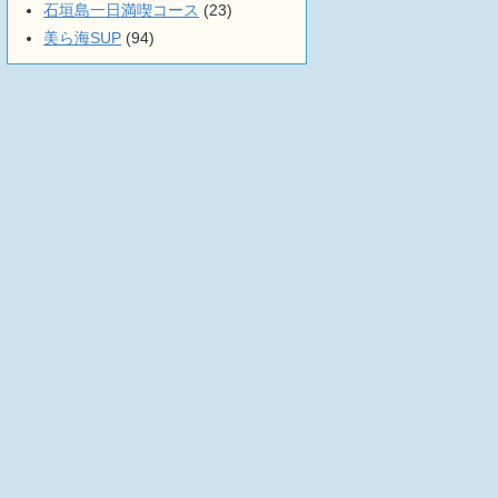
石垣島一日満喫コース
(23)
美ら海SUP
(94)