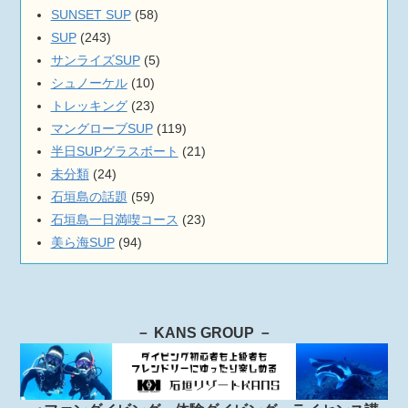
SUNSET SUP
(58)
SUP
(243)
サンライズSUP
(5)
シュノーケル
(10)
トレッキング
(23)
マングローブSUP
(119)
半日SUPグラスボート
(21)
未分類
(24)
石垣島の話題
(59)
石垣島一日満喫コース
(23)
美ら海SUP
(94)
－ KANS GROUP －