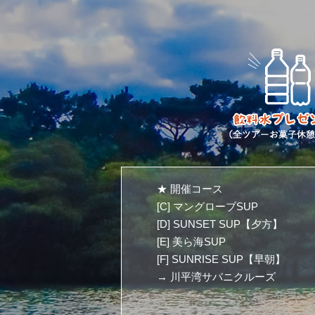
★ 開催コース
[C] マングローブSUP
[D] SUNSET SUP【夕方】
[E] 美ら海SUP
[F] SUNRISE SUP【早朝】
→ 川平湾サバニクルーズ