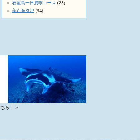
石垣島一日満喫コース
(23)
美ら海SUP
(94)
こちら！＞